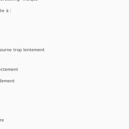
ée à :
tourne trop lentement
rectement
idement
re