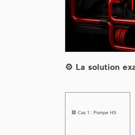
⚙️ La solution ex
🟦 Cas 1 : Pompe HS