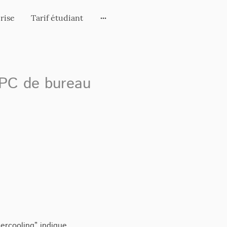
rise
Tarif étudiant
 PC de bureau
ercooling” indique