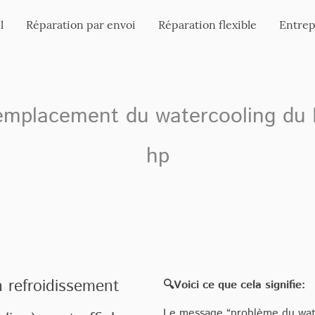
l
Réparation par envoi
Réparation flexible
Entrep
emplacement du watercooling du
hp
 refroidissement
🔍Voici ce que cela signifie:
Le message “problème du wat