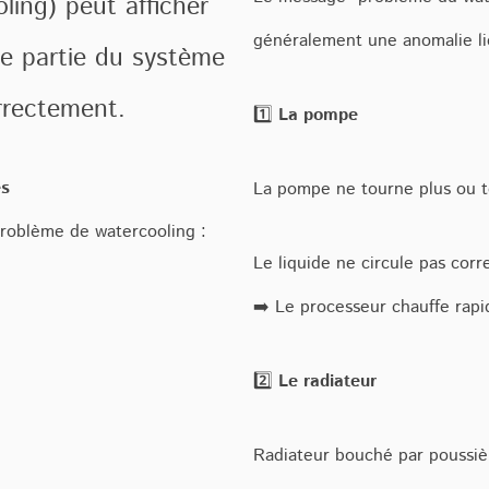
ling) peut afficher
généralement une anomalie li
e partie du système
rrectement.
1️⃣
La pompe
es
La pompe ne tourne plus ou 
roblème de watercooling :
Le liquide ne circule pas cor
➡️ Le processeur chauffe rap
2️⃣
Le radiateur
Radiateur bouché par poussiè