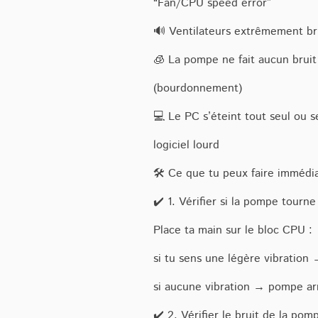
“Fan/CPU speed error”
🔊 Ventilateurs extrêmement br
🧊 La pompe ne fait aucun bruit 
(bourdonnement)
💻 Le PC s’éteint tout seul ou 
logiciel lourd
🛠️ Ce que tu peux faire imméd
✔️ 1. Vérifier si la pompe tourne
Place ta main sur le bloc CPU :
si tu sens une légère vibration
si aucune vibration → pompe ar
✔️ 2. Vérifier le bruit de la pom