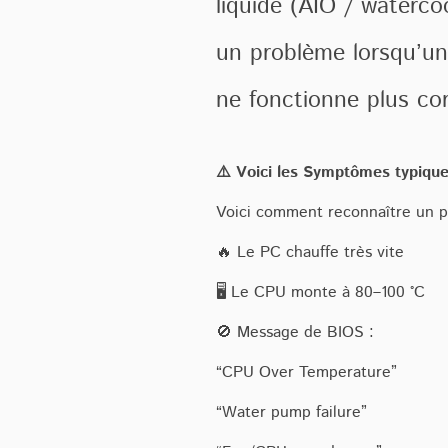
liquide (AIO / watercoo
un problème lorsqu’un
ne fonctionne plus co
⚠️ Voici les Symptômes typiqu
Voici comment reconnaître un p
🔥 Le PC chauffe très vite
🖥️ Le CPU monte à 80–100 °C
🚫 Message de BIOS :
“CPU Over Temperature”
“Water pump failure”