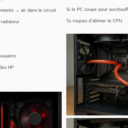
Si le PC coupe pour surchauf
lements → air dans le circuit
Tu risques d’abîmer le CPU.
 radiateur
oussière
 des HP