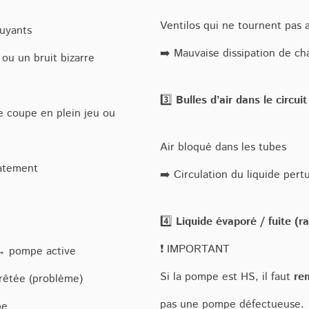
Ventilos qui ne tournent pas a
uyants
➡️ Mauvaise dissipation de ch
ou un bruit bizarre
3️⃣
Bulles d’air dans le circuit
se coupe en plein jeu ou
Air bloqué dans les tubes
iatement
➡️ Circulation du liquide per
4️⃣
Liquide évaporé / fuite (ra
❗ IMPORTANT
 → pompe active
Si la pompe est HS, il faut
re
rêtée (problème)
pas une pompe défectueuse.
pe