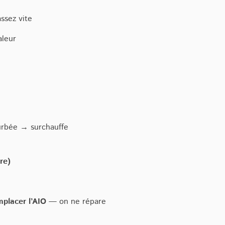
ssez vite
aleur
turbée → surchauffe
re)
mplacer l’AIO
— on ne répare