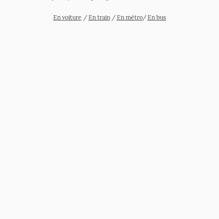
En voiture
/
En train
/
En métro
/
En bus