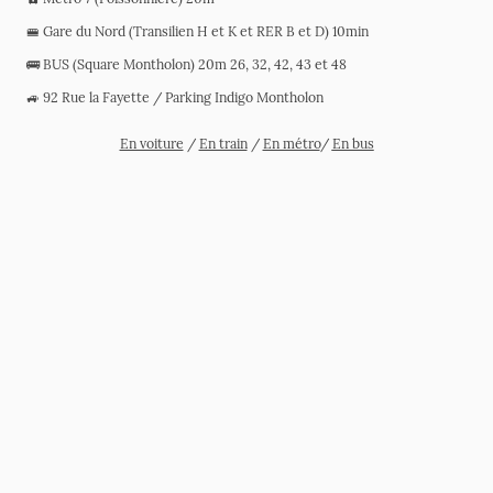
🚝 Gare du Nord (Transilien H et K et RER B et D) 10min
🚌 BUS (Square Montholon) 20m 26, 32, 42, 43 et 48
🚙 92 Rue la Fayette / Parking Indigo Montholon
En voiture
/
En train
/
En métro
/
En bus